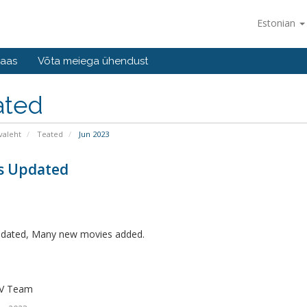
Estonian
baas
Võta meiega ühendust
ated
valeht
Teated
Jun 2023
s Updated
dated, Many new movies added.
V Team