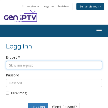
Norwegian
Logg inn
Registrer
Se handlevogn »
Bytt
navig
Logg inn
E-post *
Passord
Husk meg
Glemt Passord?