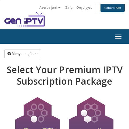
Azerbaijani
Giriş
Qeydiyyat
Səbətə bax
Naviq
keçid
Menyunu göstər
Select Your Premium IPTV
Subscription Package