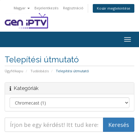
Magyar
Bejelentkezés
Regisztráció
Kosár megtekintése
Váltá
a
navig
Telepítési útmutató
Ügyfélkapu
Tudásbázis
Telepítési útmutató
Kategóriák