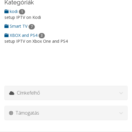
Kategóriák
kodi
1
setup IPTV on Kodi
Smart TV
7
XBOX and PS4
3
setup IPTV on Xbox One and PS4
Címkefelhő
Támogatás